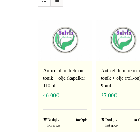
Anticelulitni tretman –
Anticelulitni tretma
tonik + olje (kapalka)
tonik + olje (roll-on
110ml
95ml
46.00
€
37.00
€
Dodaj v
Opis
Dodaj v
košarico
košarico