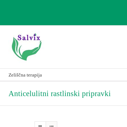
Skip
to
content
Zeliščna terapija
Anticelulitni rastlinski pripravki