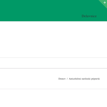
Delavnice
Domov
/
Anticelulitni rastlinski pripravki