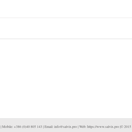
bile: +386 (0)40 805 143 | Email: info@salvix.pro | Web: https://www.salvix.pro |© 2015 Sa