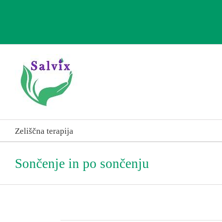
Skip
to
content
Zeliščna terapija
Sončenje in po sončenju